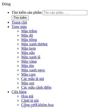
Đóng
Tìm kiếm sản phẩm
Tìm kiếm
Trang chủ
Tone màu
Màu trắng
Màu đỏ
Màu hồng
Màu xanh dương
Màu kem
Màu nâu
Màu xanh lá
Màu vàng
Màu tím
Màu xanh ngọc
Màu cam
Các mẫu lá giả
Màu sen
Các mẫu cành điểm
Cửa hàng
Hoa giả
Cành lá giả
Cổng cưới,khóm hoa