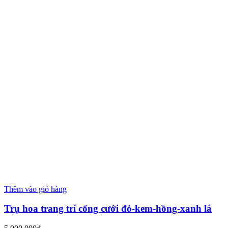
Thêm vào giỏ hàng
Trụ hoa trang trí cổng cưới đỏ-kem-hồng-xanh lá