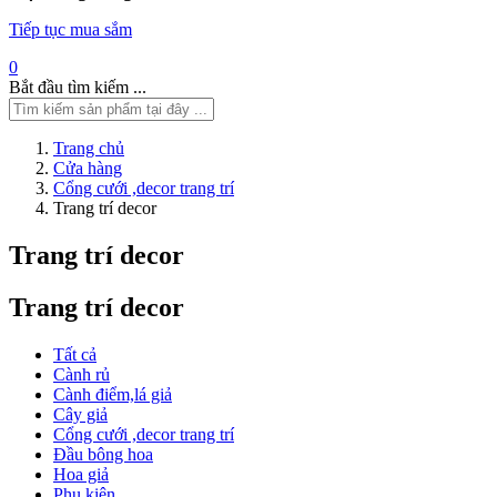
Tiếp tục mua sắm
0
Bắt đầu tìm kiếm ...
Trang chủ
Cửa hàng
Cổng cưới ,decor trang trí
Trang trí decor
Trang trí decor
Trang trí decor
Tất cả
Cành rủ
Cành điểm,lá giả
Cây giả
Cổng cưới ,decor trang trí
Đầu bông hoa
Hoa giả
Phụ kiện