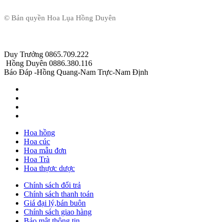
© Bản quyền Hoa Lụa Hồng Duyên
Duy Trưởng 0865.709.222
Hồng Duyên 0886.380.116
Báo Đáp -Hồng Quang-Nam Trực-Nam Định
Hoa hồng
Hoa cúc
Hoa mẫu đơn
Hoa Trà
Hoa thựơc dược
Chính sách đổi trả
Chính sách thanh toán
Giá đại lý,bán buôn
Chính sách giao hàng
Bảo mật thông tin