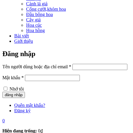
Cành lá giả
Cổng cưới,khóm hoa
Đầu bông hoa
Cây giả
Hoa cúc
Hoa hồng
Bài viết
Giới thiệu
Đăng nhập
Tên người dùng hoặc địa chỉ email
*
Mật khẩu
*
Nhớ tôi
Quên mật khẩu?
Đăng ký
0
Hiện đang trống:
0
₫