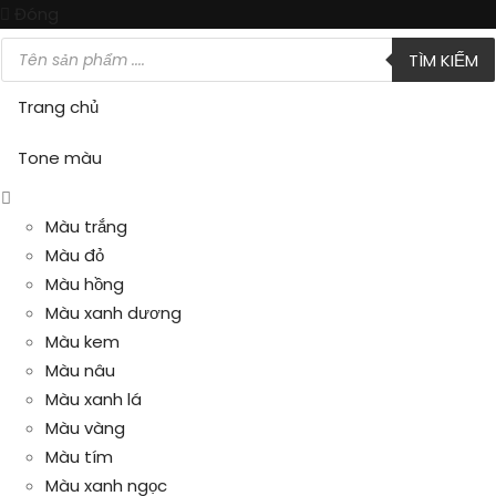
Đóng
Tìm
TÌM KIẾM
kiếm
sản
phẩm
Trang chủ
Tone màu
Màu trắng
Màu đỏ
Màu hồng
Màu xanh dương
Màu kem
Màu nâu
Màu xanh lá
Màu vàng
Màu tím
Màu xanh ngọc