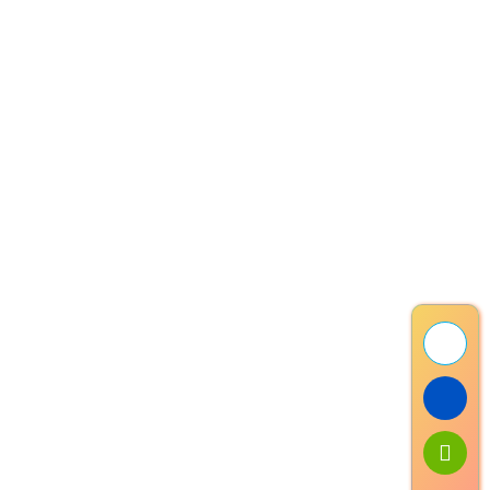
© Bản quyền Hoa Lụa Hồng Duyên
Duy Trưởng 0865.709.222
Hồng Duyên 0886.380.116
Báo Đáp -Hồng Quang-Nam Trực-Nam Định
Hoa hồng
Hoa cúc
Hoa mẫu đơn
Hoa Trà