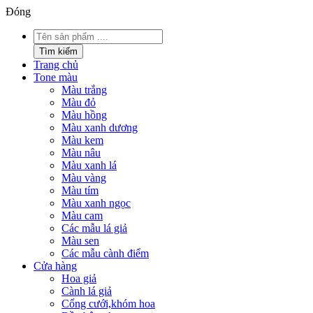
Đóng
Tìm
kiếm
Tìm kiếm
sản
Trang chủ
phẩm
Tone màu
Màu trắng
Màu đỏ
Màu hồng
Màu xanh dương
Màu kem
Màu nâu
Màu xanh lá
Màu vàng
Màu tím
Màu xanh ngọc
Màu cam
Các mẫu lá giả
Màu sen
Các mẫu cành điểm
Cửa hàng
Hoa giả
Cành lá giả
Cổng cưới,khóm hoa