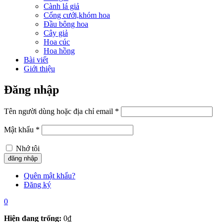
Cành lá giả
Cổng cưới,khóm hoa
Đầu bông hoa
Cây giả
Hoa cúc
Hoa hồng
Bài viết
Giới thiệu
Đăng nhập
Tên người dùng hoặc địa chỉ email
*
Mật khẩu
*
Nhớ tôi
Quên mật khẩu?
Đăng ký
0
Hiện đang trống:
0
₫