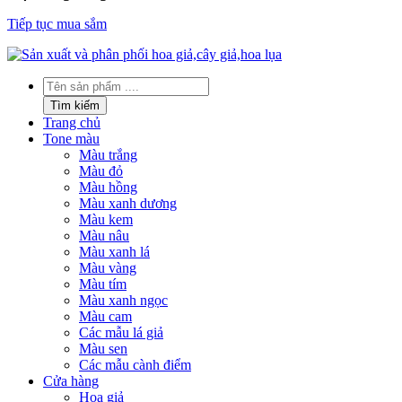
Tiếp tục mua sắm
Tìm
kiếm
Tìm kiếm
sản
Trang chủ
phẩm
Tone màu
Màu trắng
Màu đỏ
Màu hồng
Màu xanh dương
Màu kem
Màu nâu
Màu xanh lá
Màu vàng
Màu tím
Màu xanh ngọc
Màu cam
Các mẫu lá giả
Màu sen
Các mẫu cành điểm
Cửa hàng
Hoa giả