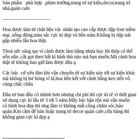
Sản phẩm phù hợp ,phim trường,trang trí sự kiện,decor,trang trí
nhà,quán cafe
—————————–
Hoa được làm từ chất liệu vải nhân tạo cao cấp được dập font mềm
mại ,sống động,màu sắc cực kì đẹp và bền màu.Không bị dập nát
gấp nhiều lần hoa thật.
Thoả sức sáng tạo vì cành được làm bằng nhựa bọc lõi thép có thể
uỗn nắn ,cắt gọt theo bất kì hình thù nào mà bạn muốn.Mà cành hoa
thật sẽ không bao giờ làm được đâu ạ
Các bác cứ yên tâm khi vận chuyển từ sự kiện này tới sự kiện khác
mà không bị hư hỏng vì lá,hoa liên kết với cành bằng keo nến vô
cùng chắc chắn
Đầu tư ban đầu có nhỉnh hơn nhưng chi phí thì cực kì rẻ vì thời gian
sử dụng cực kì lâu từ 3 tới 5 năm.Mấy bác bận rộn mà vẫn muốn
có bình hoa đẹp thì ưng lắm vì không mất công chăm sóc,bảo
quản.Khi cắm để bàn hoặc trang trí decor quán cafe,cửa hàng thì
không gian cực kì đẹp ạ
————————————–