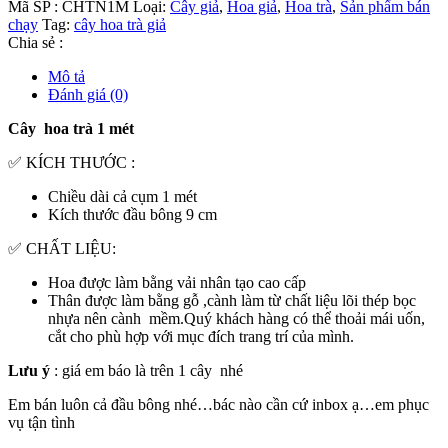
Mã SP :
CHTN1M
Loại:
Cây giả
,
Hoa giả
,
Hoa trà
,
Sản phẩm bán
chạy
Tag:
cây hoa trà giả
Chia sẻ :
Mô tả
Đánh giá (0)
Cây hoa trà 1 mét
✅ KÍCH THƯỚC :
Chiều dài cả cụm 1 mét
Kích thước đầu bông 9 cm
✅ CHẤT LIỆU:
Hoa được làm bằng vải nhân tạo cao cấp
Thân được làm bằng gỗ ,cành làm từ chất liệu lõi thép bọc
nhựa nên cành mềm.Quý khách hàng có thể thoải mái uốn,
cắt cho phù hợp với mục đích trang trí của mình.
Lưu ý
: giá em báo là trên 1 cây nhé
Em bán luôn cả đầu bông nhé…bác nào cần cứ inbox ạ…em phục
vụ tận tình