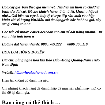
Hoa,cây giả bán theo giá niêm yết . Nhưng em luôn có chương
trình ưu đãi cực tốt cho khách hàng thân thiết, khách nhập sỉ
nhé…Giá bên em cực kì hợp lý vì trực tiếp sản xuất và nhập
khẩu với số lượng lớn.Mẫu mã đa dạng,các bác hỏi hoa giả, cây
giả gì cũng có nha
Các bác cứ inbox Zalo/Facebook cho em để đặt hàng nhanh…tư
vấn nhiệt tình luôn ạ
Hotline đặt hàng nhanh: 0865.709.222 0886.380.116
HOA LỤA HỒNG DUYÊN
Địa chỉ: Làng nghề hoa lụa Báo Đáp -Hồng Quang-Nam Trực-
Nam Định
Website:
https://hoaluahongduyen.vn
Hiện tại không có đánh giá nào.
Chỉ những khách hàng đã đăng nhập đã mua sản phẩm này mới có
thể để lại đánh giá.
Bạn cũng có thể thích …