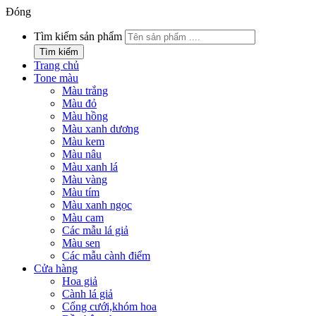
Đóng
Tìm kiếm sản phẩm
Tìm kiếm
Trang chủ
Tone màu
Màu trắng
Màu đỏ
Màu hồng
Màu xanh dương
Màu kem
Màu nâu
Màu xanh lá
Màu vàng
Màu tím
Màu xanh ngọc
Màu cam
Các mẫu lá giả
Màu sen
Các mẫu cành điểm
Cửa hàng
Hoa giả
Cành lá giả
Cổng cưới,khóm hoa