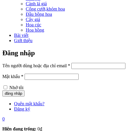
Cành lá giả
Cổng cưới,khóm hoa
Đầu bông hoa
Cây giả
Hoa cúc
Hoa hồng
Bài viết
Giới thiệu
Đăng nhập
Tên người dùng hoặc địa chỉ email
*
Mật khẩu
*
Nhớ tôi
Quên mật khẩu?
Đăng ký
0
Hiện đang trống:
0
₫