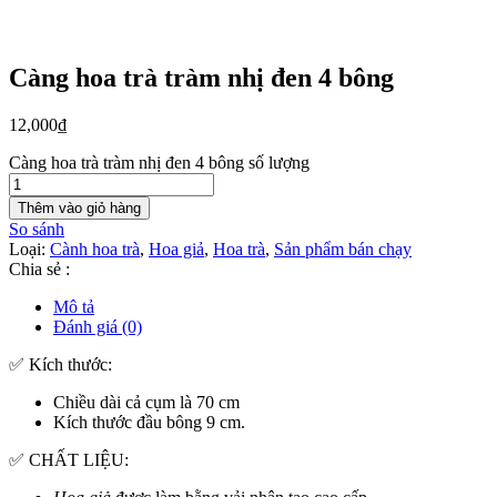
Càng hoa trà tràm nhị đen 4 bông
12,000
₫
Càng hoa trà tràm nhị đen 4 bông số lượng
Thêm vào giỏ hàng
So sánh
Loại:
Cành hoa trà
,
Hoa giả
,
Hoa trà
,
Sản phẩm bán chạy
Chia sẻ :
Mô tả
Đánh giá (0)
✅ Kích thước:
Chiều dài cả cụm là 70 cm
Kích thước đầu bông 9 cm.
✅ CHẤT LIỆU: