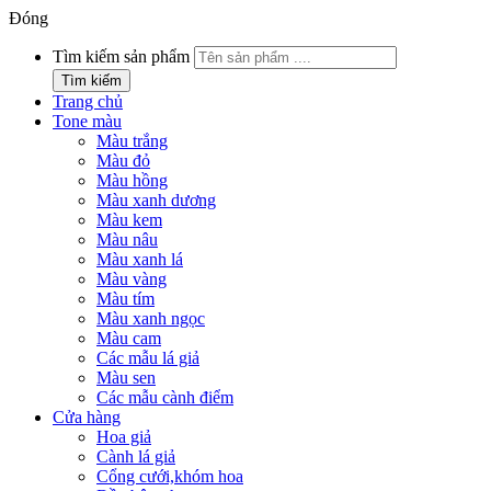
Đóng
Tìm kiếm sản phẩm
Tìm kiếm
Trang chủ
Tone màu
Màu trắng
Màu đỏ
Màu hồng
Màu xanh dương
Màu kem
Màu nâu
Màu xanh lá
Màu vàng
Màu tím
Màu xanh ngọc
Màu cam
Các mẫu lá giả
Màu sen
Các mẫu cành điểm
Cửa hàng
Hoa giả
Cành lá giả
Cổng cưới,khóm hoa