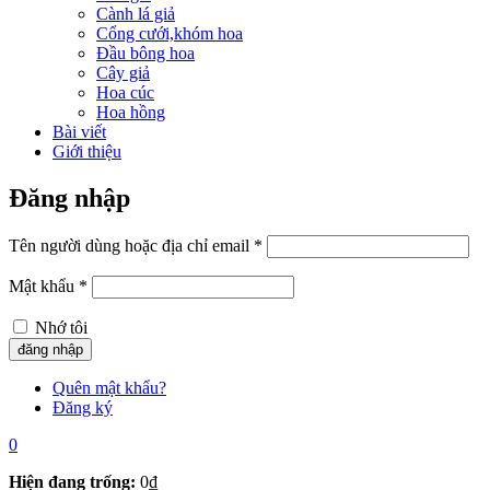
Cành lá giả
Cổng cưới,khóm hoa
Đầu bông hoa
Cây giả
Hoa cúc
Hoa hồng
Bài viết
Giới thiệu
Đăng nhập
Tên người dùng hoặc địa chỉ email
*
Mật khẩu
*
Nhớ tôi
Quên mật khẩu?
Đăng ký
0
Hiện đang trống:
0
₫