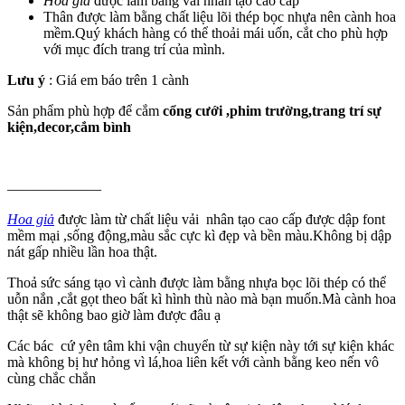
Hoa giả
được làm bằng vải nhân tạo cao cấp
Thân được làm bằng chất liệu lõi thép bọc nhựa nên cành hoa
mềm.Quý khách hàng có thể thoải mái uốn, cắt cho phù hợp
với mục đích trang trí của mình.
Lưu ý
: Giá em báo trên 1 cành
Sản phẩm phù hợp để cắm
cổng cưới ,phim trường,trang trí sự
kiện,decor,cắm bình
—————–—
Hoa giả
được làm từ chất liệu vải nhân tạo cao cấp được dập font
mềm mại ,sống động,màu sắc cực kì đẹp và bền màu.Không bị dập
nát gấp nhiều lần hoa thật.
Thoả sức sáng tạo vì cành được làm bằng nhựa bọc lõi thép có thể
uỗn nắn ,cắt gọt theo bất kì hình thù nào mà bạn muốn.Mà cành hoa
thật sẽ không bao giờ làm được đâu ạ
Các bác cứ yên tâm khi vận chuyển từ sự kiện này tới sự kiện khác
mà không bị hư hỏng vì lá,hoa liên kết với cành bằng keo nến vô
cùng chắc chắn