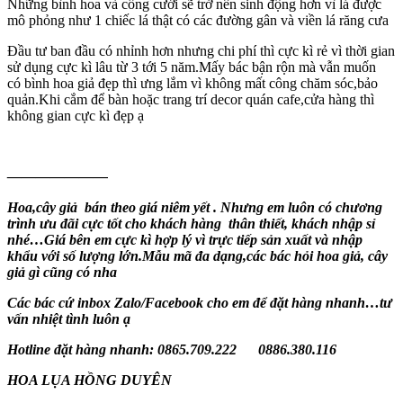
Những bình hoa và cổng cưới sẽ trở nên sinh động hơn vì lá được
mô phỏng như 1 chiếc lá thật có các đường gân và viền lá răng cưa
Đầu tư ban đầu có nhỉnh hơn nhưng chi phí thì cực kì rẻ vì thời gian
sử dụng cực kì lâu từ 3 tới 5 năm.Mấy bác bận rộn mà vẫn muốn
có bình hoa giả đẹp thì ưng lắm vì không mất công chăm sóc,bảo
quản.Khi cắm để bàn hoặc trang trí decor quán cafe,cửa hàng thì
không gian cực kì đẹp ạ
———————
Hoa,cây giả bán theo giá niêm yết . Nhưng em luôn có chương
trình ưu đãi cực tốt cho khách hàng thân thiết, khách nhập sỉ
nhé…Giá bên em cực kì hợp lý vì trực tiếp sản xuất và nhập
khẩu với số lượng lớn.Mẫu mã đa dạng,các bác hỏi hoa giả, cây
giả gì cũng có nha
Các bác cứ inbox Zalo/Facebook cho em để đặt hàng nhanh…tư
vấn nhiệt tình luôn ạ
Hotline đặt hàng nhanh: 0865.709.222 0886.380.116
HOA LỤA HỒNG DUYÊN