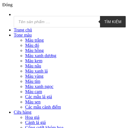
Đóng
Tìm
TÌM KIẾM
kiếm
sản
Trang chủ
phẩm
Tone màu
Màu trắng
Màu đỏ
Màu hồng
Màu xanh dương
Màu kem
Màu nâu
Màu xanh lá
Màu vàng
Màu tím
Màu xanh ngọc
Màu cam
Các mẫu lá giả
Màu sen
Các mẫu cành điểm
Cửa hàng
Hoa giả
Cành lá giả
Cổng cưới,khóm hoa