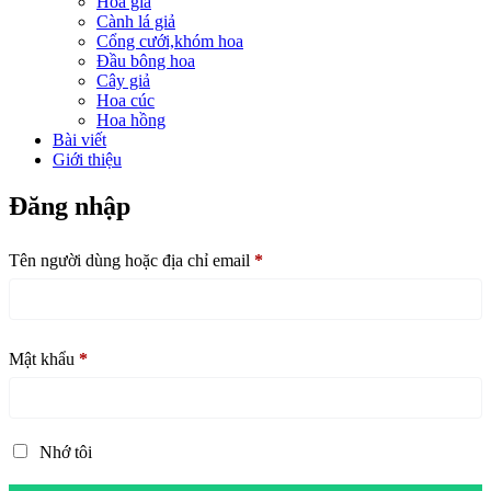
Hoa giả
Cành lá giả
Cổng cưới,khóm hoa
Đầu bông hoa
Cây giả
Hoa cúc
Hoa hồng
Bài viết
Giới thiệu
Đăng nhập
Tên người dùng hoặc địa chỉ email
*
Mật khẩu
*
Nhớ tôi