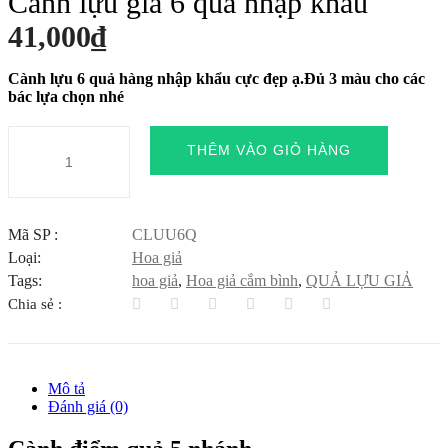
Cành lựu giả 6 quả nhập khẩu
41,000
₫
Cành lựu 6 quả hàng nhập khẩu cực đẹp ạ.Đủ 3 màu cho các
bác lựa chọn nhé
Cành
THÊM VÀO GIỎ HÀNG
lựu
giả
6
quả
nhập
Mã SP :
CLUU6Q
khẩu
Loại:
Hoa giả
số
lượng
Tags:
hoa giả
,
Hoa giả cắm bình
,
QUẢ LỰU GIẢ
Chia sẻ :
Mô tả
Đánh giá (0)