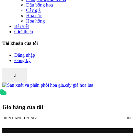
Đầu bông hoa
Cây giả
Hoa cúc
Hoa hồng
Bài viết
Giới thiệu
Tài khoản của tôi
Đăng nhập
Đăng ký
0
0
Giỏ hàng của tôi
HIỆN ĐANG TRỐNG:
0
₫