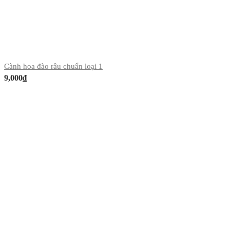
Cành hoa đào râu chuẩn loại 1
9,000
₫