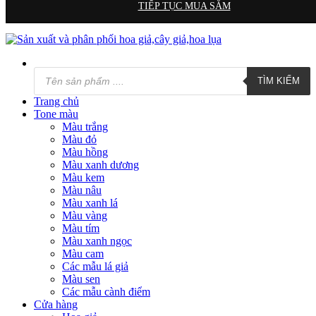
TIẾP TỤC MUA SẮM
Tìm
TÌM KIẾM
kiếm
sản
Trang chủ
phẩm
Tone màu
Màu trắng
Màu đỏ
Màu hồng
Màu xanh dương
Màu kem
Màu nâu
Màu xanh lá
Màu vàng
Màu tím
Màu xanh ngọc
Màu cam
Các mẫu lá giả
Màu sen
Các mẫu cành điểm
Cửa hàng