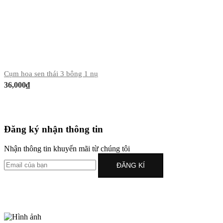
Cụm hoa sen thái 3 bông 1 nụ
36,000
₫
Đăng ký nhận thông tin
Nhận thông tin khuyến mãi từ chúng tôi
ĐĂNG KÍ