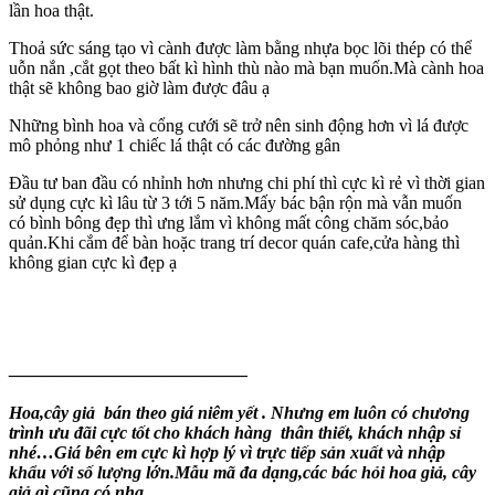
lần hoa thật.
Thoả sức sáng tạo vì cành được làm bằng nhựa bọc lõi thép có thể
uỗn nắn ,cắt gọt theo bất kì hình thù nào mà bạn muốn.Mà cành hoa
thật sẽ không bao giờ làm được đâu ạ
Những bình hoa và cổng cưới sẽ trở nên sinh động hơn vì lá được
mô phỏng như 1 chiếc lá thật có các đường gân
Đầu tư ban đầu có nhỉnh hơn nhưng chi phí thì cực kì rẻ vì thời gian
sử dụng cực kì lâu từ 3 tới 5 năm.Mấy bác bận rộn mà vẫn muốn
có bình bông đẹp thì ưng lắm vì không mất công chăm sóc,bảo
quản.Khi cắm để bàn hoặc trang trí decor quán cafe,cửa hàng thì
không gian cực kì đẹp ạ
—————————————–
Hoa,cây giả bán theo giá niêm yết . Nhưng em luôn có chương
trình ưu đãi cực tốt cho khách hàng thân thiết, khách nhập sỉ
nhé…Giá bên em cực kì hợp lý vì trực tiếp sản xuất và nhập
khẩu với số lượng lớn.Mẫu mã đa dạng,các bác hỏi hoa giả, cây
giả gì cũng có nha