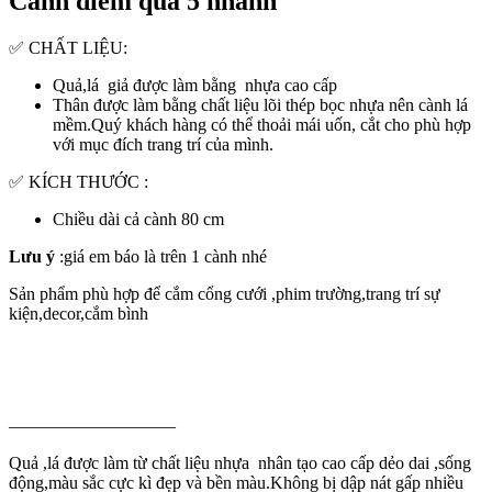
Cành điểm quả 5 nhánh
✅ CHẤT LIỆU:
Quả,lá giả được làm bằng nhựa cao cấp
Thân được làm bằng chất liệu lõi thép bọc nhựa nên cành lá
mềm.Quý khách hàng có thể thoải mái uốn, cắt cho phù hợp
với mục đích trang trí của mình.
✅ KÍCH THƯỚC :
Chiều dài cả cành 80 cm
Lưu ý
:giá em báo là trên 1 cành nhé
Sản phẩm phù hợp để cắm cổng cưới ,phim trường,trang trí sự
kiện,decor,cắm bình
—————————–
Quả ,lá được làm từ chất liệu nhựa nhân tạo cao cấp dẻo dai ,sống
động,màu sắc cực kì đẹp và bền màu.Không bị dập nát gấp nhiều