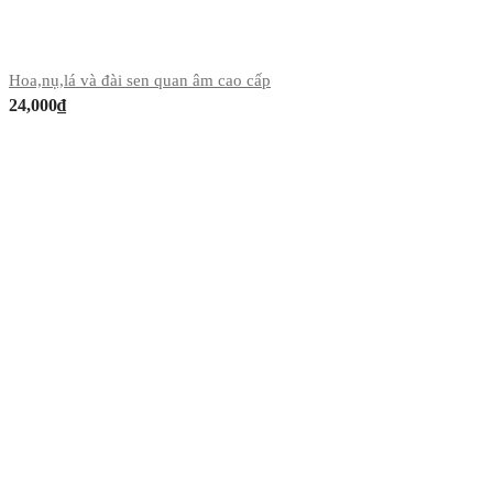
Hoa,nụ,lá và đài sen quan âm cao cấp
24,000
₫