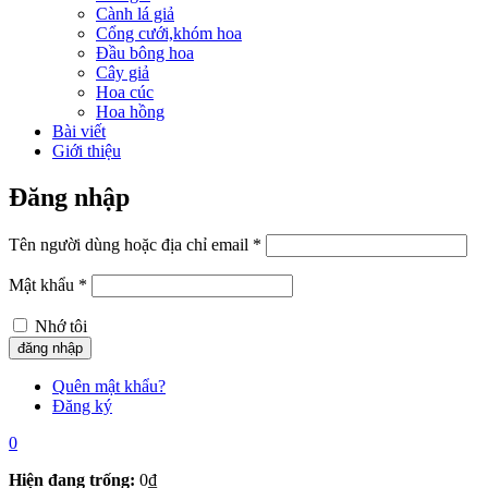
Cành lá giả
Cổng cưới,khóm hoa
Đầu bông hoa
Cây giả
Hoa cúc
Hoa hồng
Bài viết
Giới thiệu
Đăng nhập
Tên người dùng hoặc địa chỉ email
*
Mật khẩu
*
Nhớ tôi
Quên mật khẩu?
Đăng ký
0
Hiện đang trống:
0
₫