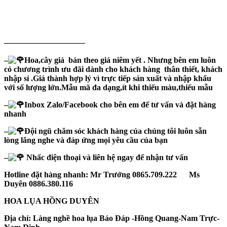
——————————
–
Hoa,cây giả bán theo giá niêm yết . Nhưng bên em luôn
có chương trình ưu đãi dành cho khách hàng thân thiết, khách
nhập sỉ .Giá thành hợp lý vì trực tiếp sản xuất và nhập khẩu
với số lượng lớn.Mẫu mã đa dạng,ít khi thiếu màu,thiếu mẫu
–
Inbox Zalo/Facebook cho bên em để tư vấn và đặt hàng
nhanh
–
Đội ngũ chăm sóc khách hàng của chúng tôi luôn sẵn
lòng lắng nghe và đáp ứng mọi yêu cầu của bạn
–
Nhấc điện thoại và liên hệ ngay để nhận tư vấn
Hotline đặt hàng nhanh: Mr Trưởng 0865.709.222 Ms
Duyên 0886.380.116
HOA LỤA HỒNG DUYÊN
Địa chỉ: Làng nghề hoa lụa Báo Đáp -Hồng Quang-Nam Trực-