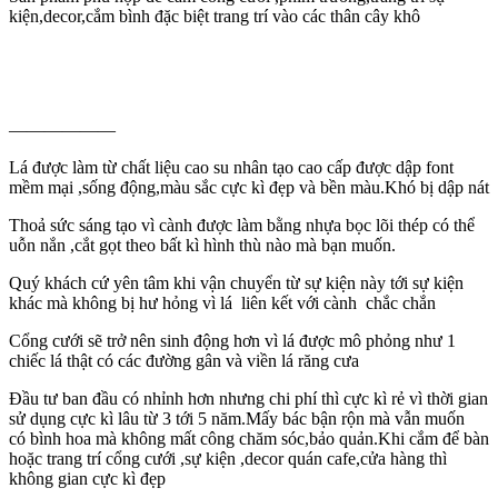
kiện,decor,cắm bình đặc biệt trang trí vào các thân cây khô
——————
Lá được làm từ chất liệu cao su nhân tạo cao cấp được dập font
mềm mại ,sống động,màu sắc cực kì đẹp và bền màu.Khó bị dập nát
Thoả sức sáng tạo vì cành được làm bằng nhựa bọc lõi thép có thể
uỗn nắn ,cắt gọt theo bất kì hình thù nào mà bạn muốn.
Quý khách cứ yên tâm khi vận chuyển từ sự kiện này tới sự kiện
khác mà không bị hư hỏng vì lá liên kết với cành chắc chắn
Cổng cưới sẽ trở nên sinh động hơn vì lá được mô phỏng như 1
chiếc lá thật có các đường gân và viền lá răng cưa
Đầu tư ban đầu có nhỉnh hơn nhưng chi phí thì cực kì rẻ vì thời gian
sử dụng cực kì lâu từ 3 tới 5 năm.Mấy bác bận rộn mà vẫn muốn
có bình hoa mà không mất công chăm sóc,bảo quản.Khi cắm để bàn
hoặc trang trí cổng cưới ,sự kiện ,decor quán cafe,cửa hàng thì
không gian cực kì đẹp