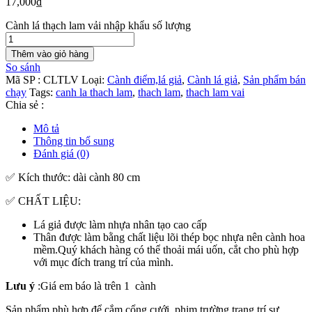
17,000
₫
Cành lá thạch lam vải nhập khẩu số lượng
Thêm vào giỏ hàng
So sánh
Mã SP :
CLTLV
Loại:
Cành điểm,lá giả
,
Cành lá giả
,
Sản phẩm bán
chạy
Tags:
canh la thach lam
,
thach lam
,
thach lam vai
Chia sẻ :
Mô tả
Thông tin bổ sung
Đánh giá (0)
✅ Kích thước: dài cành 80 cm
✅ CHẤT LIỆU:
Lá giả được làm nhựa nhân tạo cao cấp
Thân được làm bằng chất liệu lõi thép bọc nhựa nên cành hoa
mềm.Quý khách hàng có thể thoải mái uốn, cắt cho phù hợp
với mục đích trang trí của mình.
Lưu ý
:Giá em báo là trên 1 cành
Sản phẩm phù hợp để cắm cổng cưới ,phim trường,trang trí sự