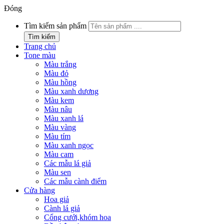
Đóng
Tìm kiếm sản phẩm
Tìm kiếm
Trang chủ
Tone màu
Màu trắng
Màu đỏ
Màu hồng
Màu xanh dương
Màu kem
Màu nâu
Màu xanh lá
Màu vàng
Màu tím
Màu xanh ngọc
Màu cam
Các mẫu lá giả
Màu sen
Các mẫu cành điểm
Cửa hàng
Hoa giả
Cành lá giả
Cổng cưới,khóm hoa