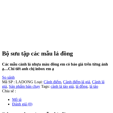
Bộ sưu tập các mẫu lá đồng
Các mẫu cành lá nhựa màu đồng em có báo giá trên từng ảnh
ạ…Chi tiết anh chị inbox em ạ
So sánh
Mã SP :
LADONG
Loại:
Cành điểm
,
Cành điểm,lá giả
,
Cành lá
giả
,
Sản phẩm bán chạy
Tags:
cành lá táo giả
,
lá đồng
,
lá táo
Chia sẻ :
Mô tả
Đánh giá (0)