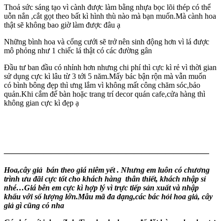
Thoả sức sáng tạo vì cành được làm bằng nhựa bọc lõi thép có thể
uỗn nắn ,cắt gọt theo bất kì hình thù nào mà bạn muốn.Mà cành hoa
thật sẽ không bao giờ làm được đâu ạ
Những bình hoa và cổng cưới sẽ trở nên sinh động hơn vì lá được
mô phỏng như 1 chiếc lá thật có các đường gân
Đầu tư ban đầu có nhỉnh hơn nhưng chi phí thì cực kì rẻ vì thời gian
sử dụng cực kì lâu từ 3 tới 5 năm.Mấy bác bận rộn mà vẫn muốn
có bình bông đẹp thì ưng lắm vì không mất công chăm sóc,bảo
quản.Khi cắm để bàn hoặc trang trí decor quán cafe,cửa hàng thì
không gian cực kì đẹp ạ
————————————–—————————————–
Hoa,cây giả bán theo giá niêm yết . Nhưng em luôn có chương
trình ưu đãi cực tốt cho khách hàng thân thiết, khách nhập sỉ
nhé…Giá bên em cực kì hợp lý vì trực tiếp sản xuất và nhập
khẩu với số lượng lớn.Mẫu mã đa dạng,các bác hỏi hoa giả, cây
giả gì cũng có nha