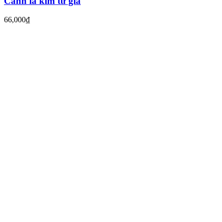
Cành lá kim tứ giả
66,000
₫