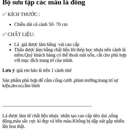
Bộ sưu tập các mẫu lá đồng
✅ KÍCH THƯỚC :
Chiều dài cả cành 50- 70 cm
✅ CHẤT LIỆU:
Lá giả được làm bằng vải cao cấp
Thân được làm bằng chất liệu lõi thép bọc nhựa nên cành lá
mềm.Quý khách hàng có thể thoải mái uốn, cắt cho phù hợp
với mục đích trang trí của mình.
Lưu ý
:giá em báo là trên 1 cành nhé
Sản phẩm phù hợp để cắm cổng cưới ,phim trường,trang trí sự
kiện,decor,cắm bình
—————————–—————————–
Lá được làm từ chất liệu nhựa nhân tạo cao cấp dẻo dai ,sống
động,màu sắc cực kì đẹp và bền màu.Không bị dập nát gấp nhiều
lần hoa thật.