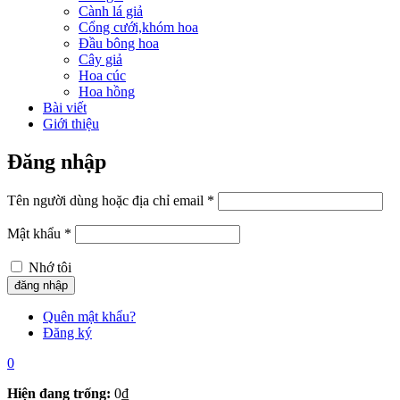
Cành lá giả
Cổng cưới,khóm hoa
Đầu bông hoa
Cây giả
Hoa cúc
Hoa hồng
Bài viết
Giới thiệu
Đăng nhập
Tên người dùng hoặc địa chỉ email
*
Mật khẩu
*
Nhớ tôi
Quên mật khẩu?
Đăng ký
0
Hiện đang trống:
0
₫